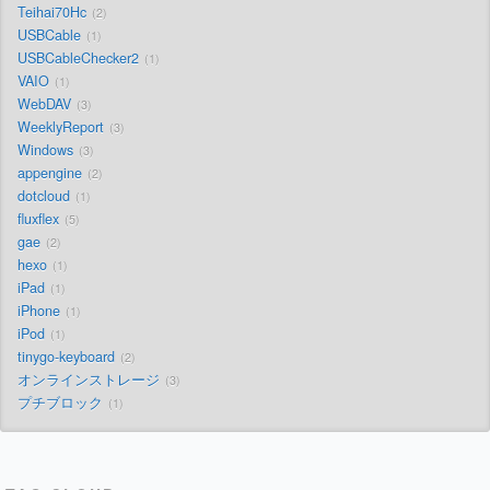
Teihai70Hc
2
USBCable
1
USBCableChecker2
1
VAIO
1
WebDAV
3
WeeklyReport
3
Windows
3
appengine
2
dotcloud
1
fluxflex
5
gae
2
hexo
1
iPad
1
iPhone
1
iPod
1
tinygo-keyboard
2
オンラインストレージ
3
プチブロック
1