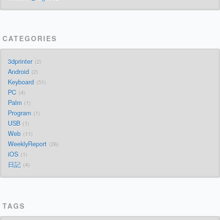
CATEGORIES
3dprinter
2
Android
2
Keyboard
51
PC
4
Palm
1
Program
1
USB
1
Web
11
WeeklyReport
26
iOS
1
日記
4
TAGS