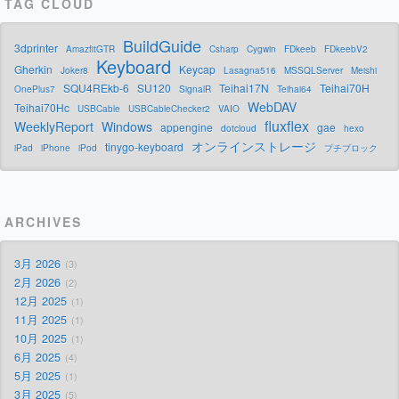
TAG CLOUD
BuildGuide
3dprinter
AmazfitGTR
Csharp
Cygwin
FDkeeb
FDkeebV2
Keyboard
Gherkin
Keycap
Joker8
Lasagna516
MSSQLServer
Meishi
SQU4REkb-6
SU120
Teihai17N
Teihai70H
OnePlus7
SignalR
Teihai64
WebDAV
Teihai70Hc
USBCable
USBCableChecker2
VAIO
fluxflex
WeeklyReport
Windows
appengine
gae
dotcloud
hexo
オンラインストレージ
tinygo-keyboard
iPad
iPhone
iPod
プチブロック
ARCHIVES
3月 2026
3
2月 2026
2
12月 2025
1
11月 2025
1
10月 2025
1
6月 2025
4
5月 2025
1
3月 2025
5