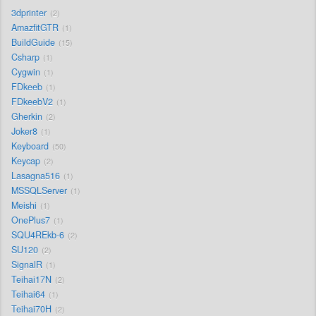
3dprinter
2
AmazfitGTR
1
BuildGuide
15
Csharp
1
Cygwin
1
FDkeeb
1
FDkeebV2
1
Gherkin
2
Joker8
1
Keyboard
50
Keycap
2
Lasagna516
1
MSSQLServer
1
Meishi
1
OnePlus7
1
SQU4REkb-6
2
SU120
2
SignalR
1
Teihai17N
2
Teihai64
1
Teihai70H
2