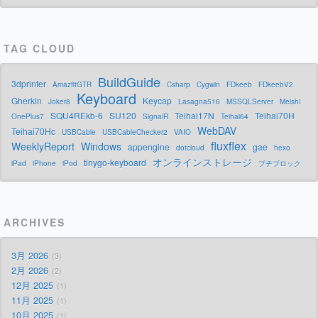
TAG CLOUD
BuildGuide
3dprinter
AmazfitGTR
Csharp
Cygwin
FDkeeb
FDkeebV2
Keyboard
Gherkin
Keycap
Joker8
Lasagna516
MSSQLServer
Meishi
SQU4REkb-6
SU120
Teihai17N
Teihai70H
OnePlus7
SignalR
Teihai64
WebDAV
Teihai70Hc
USBCable
USBCableChecker2
VAIO
fluxflex
WeeklyReport
Windows
appengine
gae
dotcloud
hexo
オンラインストレージ
tinygo-keyboard
iPad
iPhone
iPod
プチブロック
ARCHIVES
3月 2026
3
2月 2026
2
12月 2025
1
11月 2025
1
10月 2025
1