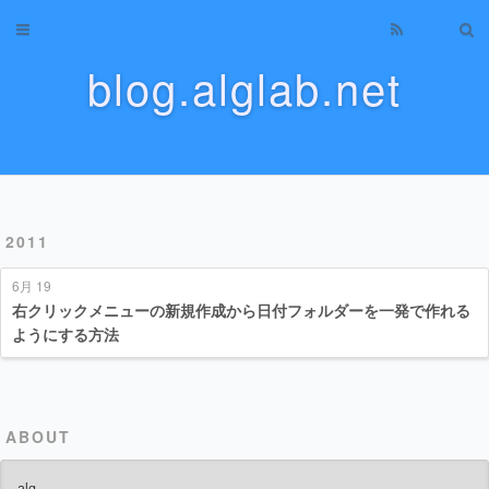
Home
blog.alglab.net
Archives
About
Categories
2011
Tags
6月 19
Tag Cloud
右クリックメニューの新規作成から日付フォルダーを一発で作れる
ようにする方法
Recents
ABOUT
alg