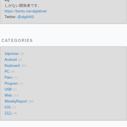
しがない開発者です。
https://bento.me/alglabnet
Twitter:
@alg0002
CATEGORIES
3dprinter
2
Android
2
Keyboard
51
PC
4
Palm
1
Program
1
USB
1
Web
11
WeeklyReport
26
iOS
1
日記
4