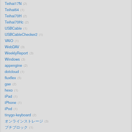
Teihai17N
2
Teihai64
1
Teihai70H
2
Teihai70Hc
2
USBCable
1
USBCableChecker2
1
VAIO
1
WebDAV
3
WeeklyReport
3
Windows
3
appengine
2
dotcloud
1
fluxflex
5
gae
2
hexo
1
iPad
1
iPhone
1
iPod
1
tinygo-keyboard
2
オンラインストレージ
3
プチブロック
1