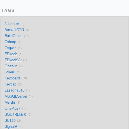
TAGS
3dprinter
2
AmazfitGTR
1
BuildGuide
15
Csharp
1
Cygwin
1
FDkeeb
1
FDkeebV2
1
Gherkin
2
Joker8
1
Keyboard
50
Keycap
2
Lasagna516
1
MSSQLServer
1
Meishi
1
OnePlus7
1
SQU4REkb-6
2
SU120
2
SignalR
1