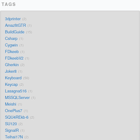
TAGS
3dprinter
2
AmazfitGTR
1
BuildGuide
15
Csharp
1
Cygwin
1
FDkeeb
1
FDkeebV2
1
Gherkin
2
Joker8
1
Keyboard
50
Keycap
2
Lasagna516
1
MSSQLServer
1
Meishi
1
OnePlus7
1
SQU4REkb-6
2
SU120
2
SignalR
1
Teihai17N
2