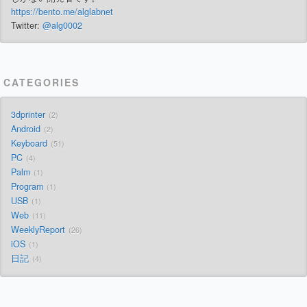
https://bento.me/alglabnet
Twitter:
@alg0002
CATEGORIES
3dprinter
2
Android
2
Keyboard
51
PC
4
Palm
1
Program
1
USB
1
Web
11
WeeklyReport
26
iOS
1
日記
4