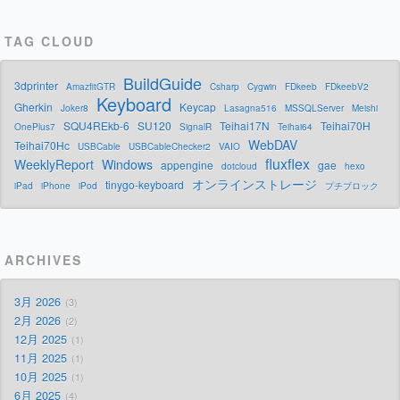
TAG CLOUD
BuildGuide
3dprinter
AmazfitGTR
Csharp
Cygwin
FDkeeb
FDkeebV2
Keyboard
Gherkin
Keycap
Joker8
Lasagna516
MSSQLServer
Meishi
SQU4REkb-6
SU120
Teihai17N
Teihai70H
OnePlus7
SignalR
Teihai64
WebDAV
Teihai70Hc
USBCable
USBCableChecker2
VAIO
fluxflex
WeeklyReport
Windows
appengine
gae
dotcloud
hexo
オンラインストレージ
tinygo-keyboard
iPad
iPhone
iPod
プチブロック
ARCHIVES
3月 2026
3
2月 2026
2
12月 2025
1
11月 2025
1
10月 2025
1
6月 2025
4