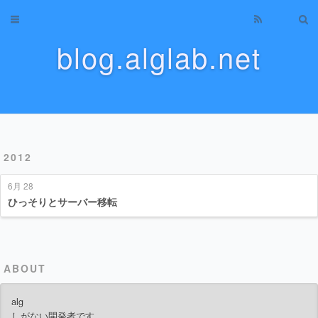
Home
blog.alglab.net
Archives
About
Categories
2012
Tags
6月 28
Tag Cloud
ひっそりとサーバー移転
Recents
ABOUT
alg
しがない開発者です。