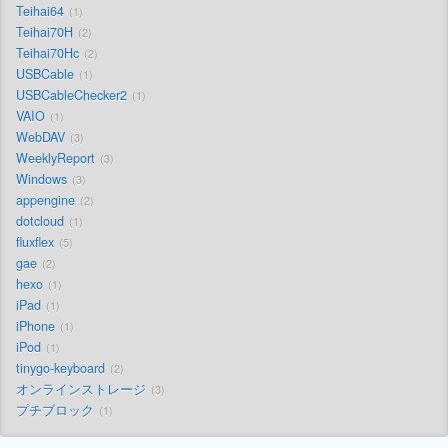
Teihai64
1
Teihai70H
2
Teihai70Hc
2
USBCable
1
USBCableChecker2
1
VAIO
1
WebDAV
3
WeeklyReport
3
Windows
3
appengine
2
dotcloud
1
fluxflex
5
gae
2
hexo
1
iPad
1
iPhone
1
iPod
1
tinygo-keyboard
2
オンラインストレージ
3
プチブロック
1