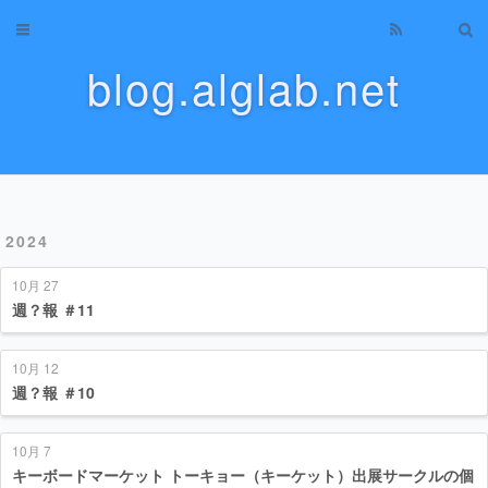
Home
blog.alglab.net
Archives
About
Categories
2024
Tags
10月 27
Tag Cloud
週？報 ＃11
Recents
10月 12
週？報 ＃10
10月 7
キーボードマーケット トーキョー（キーケット）出展サークルの個