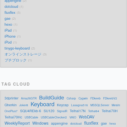
appengine
2
dotcloud
1
fluxflex
5
gae
2
hexo
1
iPad
1
iPhone
1
iPod
1
tinygo-keyboard
2
オンラインストレージ
3
プチブロック
1
TAG CLOUD
BuildGuide
3dprinter
AmazfitGTR
Csharp
Cygwin
FDkeeb
FDkeebV2
Keyboard
Gherkin
Keycap
Joker8
Lasagna516
MSSQLServer
Meishi
SQU4REkb-6
SU120
Teihai17N
Teihai70H
OnePlus7
SignalR
Teihai64
WebDAV
Teihai70Hc
USBCable
USBCableChecker2
VAIO
fluxflex
WeeklyReport
Windows
appengine
gae
dotcloud
hexo