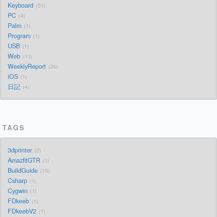
Keyboard
51
PC
4
Palm
1
Program
1
USB
1
Web
11
WeeklyReport
26
iOS
1
日記
4
TAGS
3dprinter
2
AmazfitGTR
1
BuildGuide
15
Csharp
1
Cygwin
1
FDkeeb
1
FDkeebV2
1