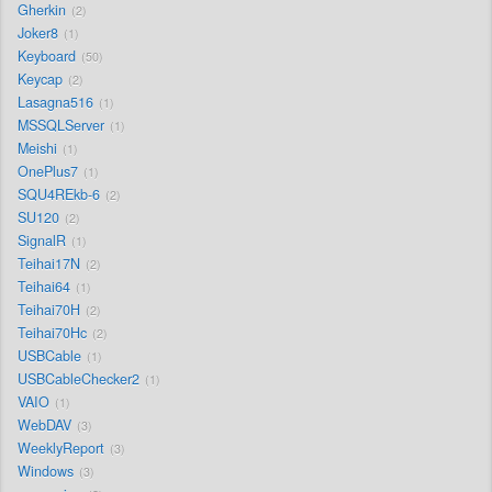
Gherkin
2
Joker8
1
Keyboard
50
Keycap
2
Lasagna516
1
MSSQLServer
1
Meishi
1
OnePlus7
1
SQU4REkb-6
2
SU120
2
SignalR
1
Teihai17N
2
Teihai64
1
Teihai70H
2
Teihai70Hc
2
USBCable
1
USBCableChecker2
1
VAIO
1
WebDAV
3
WeeklyReport
3
Windows
3