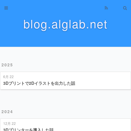
Home
blog.alglab.net
Archives
About
Categories
2025
Tags
6月 22
Tag Cloud
3Dプリントで2Dイラストを出力した話
Recents
2024
12月 22
3Dプリンターを導入した話