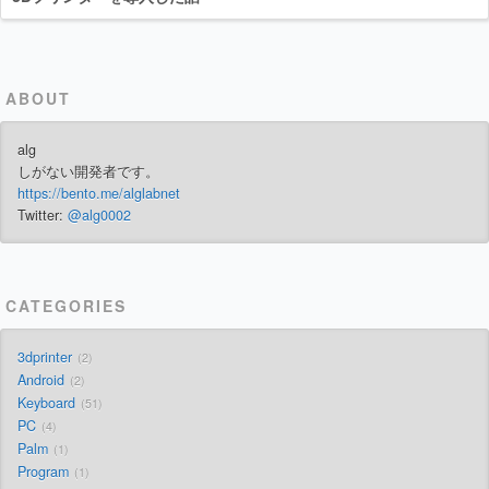
ABOUT
alg
しがない開発者です。
https://bento.me/alglabnet
Twitter:
@alg0002
CATEGORIES
3dprinter
2
Android
2
Keyboard
51
PC
4
Palm
1
Program
1