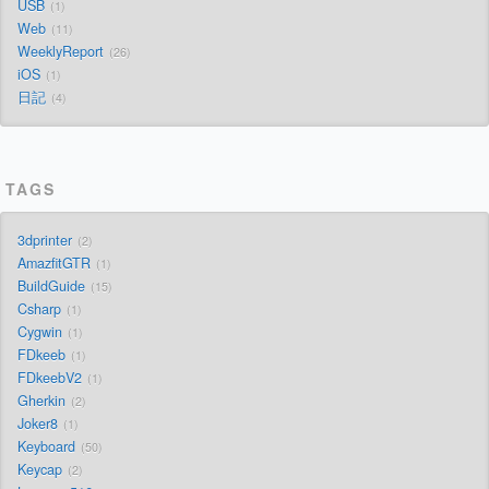
USB
1
Web
11
WeeklyReport
26
iOS
1
日記
4
TAGS
3dprinter
2
AmazfitGTR
1
BuildGuide
15
Csharp
1
Cygwin
1
FDkeeb
1
FDkeebV2
1
Gherkin
2
Joker8
1
Keyboard
50
Keycap
2