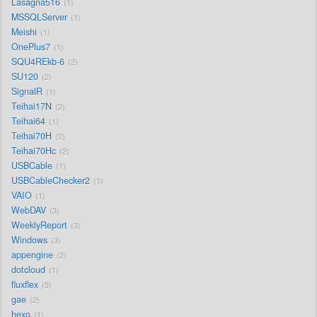
Lasagna516
1
MSSQLServer
1
Meishi
1
OnePlus7
1
SQU4REkb-6
2
SU120
2
SignalR
1
Teihai17N
2
Teihai64
1
Teihai70H
2
Teihai70Hc
2
USBCable
1
USBCableChecker2
1
VAIO
1
WebDAV
3
WeeklyReport
3
Windows
3
appengine
2
dotcloud
1
fluxflex
5
gae
2
hexo
1