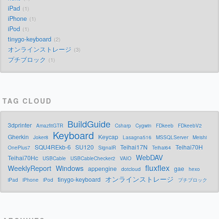
iPad
1
iPhone
1
iPod
1
tinygo-keyboard
2
オンラインストレージ
3
プチブロック
1
TAG CLOUD
BuildGuide
3dprinter
AmazfitGTR
Csharp
Cygwin
FDkeeb
FDkeebV2
Keyboard
Gherkin
Keycap
Joker8
Lasagna516
MSSQLServer
Meishi
SQU4REkb-6
SU120
Teihai17N
Teihai70H
OnePlus7
SignalR
Teihai64
WebDAV
Teihai70Hc
USBCable
USBCableChecker2
VAIO
fluxflex
WeeklyReport
Windows
appengine
gae
dotcloud
hexo
オンラインストレージ
tinygo-keyboard
iPad
iPhone
iPod
プチブロック